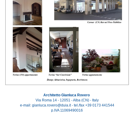
Architetto Gianluca Rovero
Via Roma 14 - 12051 - Alba (CN) - Italy
e-mail: gianluca.rovero@duia.it - tel./fax +39 0173 441544
p.IVA 11069490016